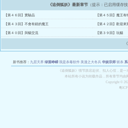
《追倒狐妖》最新章节
（提示：已启用缓存
【第４６回】實驗品
【第４５回】魔王有
【第４３回】不會有錯的魔王
【第４２回】歡迎來
【第４０回】與貓交流
【第３９回】玩貓
新书推荐：
九层天界
绿茵峥嵘
我是杀毒软件
美漫之大冬兵
华娱宗师
斩杀
系
空城
战争天堂
混元道纪
教练万岁
都市全能巨星
绝对交易
全职武神
位面复制
《追倒狐妖》情节跌宕起伏、扣人心弦，是一本
本站所有小说为转载作品，所有章节均由
Copyright © 2
粤IC