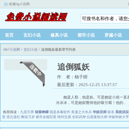
收藏4g小说网
首页
玄幻小说
修真小说
都市小说
穿越小说
t6b7小说网
>
玄幻小说
> 追倒狐妖最新章节列表
追倒狐妖
作 者：柚子樹
最后更新：2025-12-25 13:37:57
她是人類，他是妖。可是她從小就一直
冷冰冰，可是她卻覺得他好吸引喔！他的...
推荐阅读：
九层天界
绿茵峥嵘
我是杀毒软件
美漫之大冬兵
华娱宗师
斩杀
系统供应
堂
混元道纪
教练万岁
都市全能巨星
绝对交易
全职武神
位面复制大师
华娱特效大亨