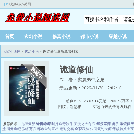
收藏4g小说网
首页
玄幻小说
修真小说
都市小说
穿越小说
t6b7小说网
>
玄幻小说
> 诡道修仙最新章节列表
诡道修仙
作 者：实属弟中之弟
最后更新：2026-01-30 17:02:16
起点VIP2023-03-14完结 200
四肢，断慧根…… 穿越而来的任青发现自己凭
推荐阅读：
九层天界
绿茵峥嵘
我是杀毒软件
美漫之大冬兵
华娱宗师
斩杀
系统供应
堂
混元道纪
教练万岁
都市全能巨星
绝对交易
全职武神
位面复制大师
华娱特效大亨