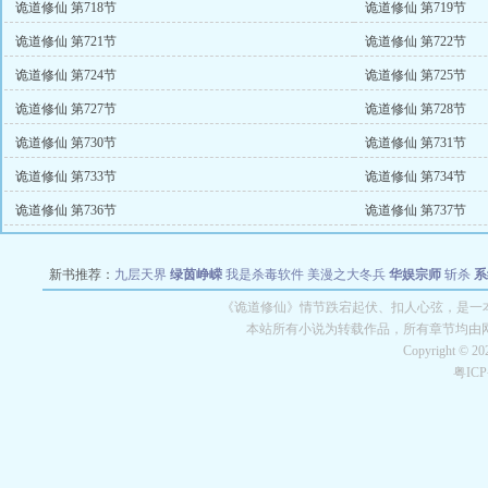
诡道修仙 第718节
诡道修仙 第719节
诡道修仙 第721节
诡道修仙 第722节
诡道修仙 第724节
诡道修仙 第725节
诡道修仙 第727节
诡道修仙 第728节
诡道修仙 第730节
诡道修仙 第731节
诡道修仙 第733节
诡道修仙 第734节
诡道修仙 第736节
诡道修仙 第737节
新书推荐：
九层天界
绿茵峥嵘
我是杀毒软件
美漫之大冬兵
华娱宗师
斩杀
系
空城
战争天堂
混元道纪
教练万岁
都市全能巨星
绝对交易
全职武神
位面复制
《诡道修仙》情节跌宕起伏、扣人心弦，是一本
本站所有小说为转载作品，所有章节均由
Copyright © 2
粤IC