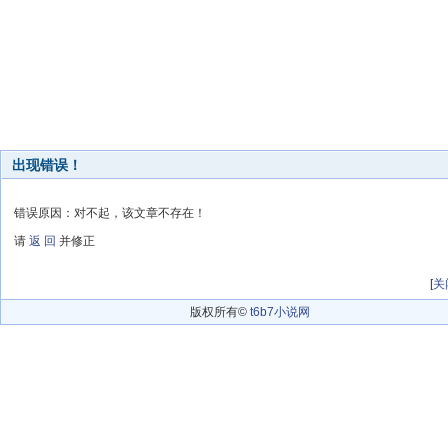
出现错误！
错误原因：对不起，该文章不存在！
请
返 回
并修正
[
关
版权所有©
t6b7小说网