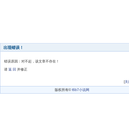
出现错误！
错误原因：对不起，该文章不存在！
请
返 回
并修正
[
关
版权所有©
t6b7小说网