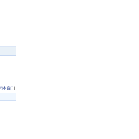
闭本窗口
]