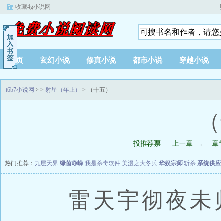
收藏4g小说网
首页
玄幻小说
修真小说
都市小说
穿越小说
t6b7小说网
>
>
射星（年上）
> （十五）
（
投推荐票
上一章
章
←
热门推荐：
九层天界
绿茵峥嵘
我是杀毒软件
美漫之大冬兵
华娱宗师
斩杀
系统供应
雷天宇彻夜未