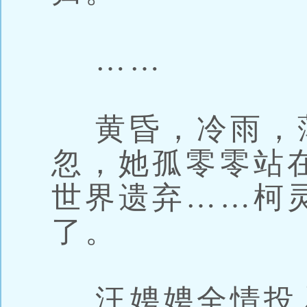
……
黄昏，冷雨，
忽，她孤零零站
世界遗弃……柯
了。
汪娉娉全情投