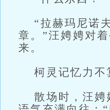
“拉赫玛尼诺夫
章。”汪娉娉对
来。
柯灵记忆力不
散场时，汪娉
语气充满向往：